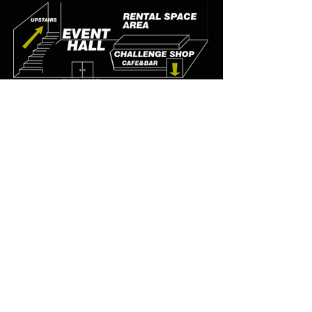
B1
F
CLUB SPOT