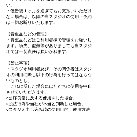
い。
・催告後 1 ヶ月を過ぎてもお支払いいただけ
ない場合は、以降の当スタジオの使用・予約
は一切お断りいたします。
【貴重品などの管理】
・貴重品などはご利用者様で管理をお願いし
ます。紛失、盗難等がありましても当スタジ
オでは一切責任は負いかねます。
【禁止事項】
・スタジオ利用者及び、その関係者はスタジ
オの利用に際し以下の行為を行ってはならな
いものとし、
これに反した場合にはただちに使用を中止
させていただきます。
○公序良俗に反する使用をした場合。
○脱法行為や当社が不当と判断した場合。
○スタジオ申し込み時の使用目的、使用方法
と異なった使用を行った場合。
○近隣または、他の利用者、当社スタッフま
たは当社指定業者に迷惑を及ぼし、当社スタ
ッフの指示に従わない場合。