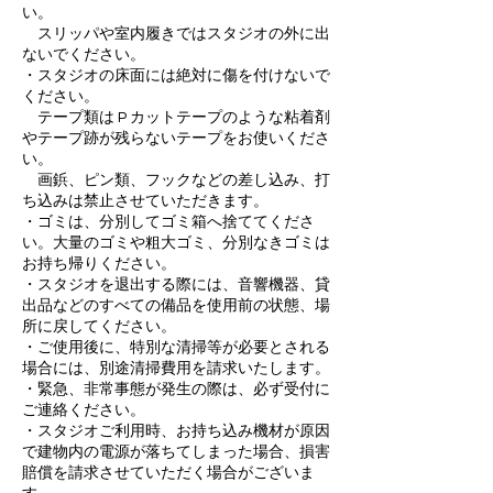
い。
スリッパや室内履きではスタジオの外に出
ないでください。
・スタジオの床面には絶対に傷を付けないで
ください。
テープ類は P カットテープのような粘着剤
やテープ跡が残らないテープをお使いくださ
い。
画鋲、ピン類、フックなどの差し込み、打
ち込みは禁止させていただきます。
・ゴミは、分別してゴミ箱へ捨ててくださ
い。大量のゴミや粗大ゴミ、分別なきゴミは
お持ち帰りください。
・スタジオを退出する際には、音響機器、貸
出品などのすべての備品を使用前の状態、場
所に戻してください。
・ご使用後に、特別な清掃等が必要とされる
場合には、別途清掃費用を請求いたします。
・緊急、非常事態が発生の際は、必ず受付に
ご連絡ください。
・スタジオご利用時、お持ち込み機材が原因
で建物内の電源が落ちてしまった場合、損害
賠償を請求させていただく場合がございま