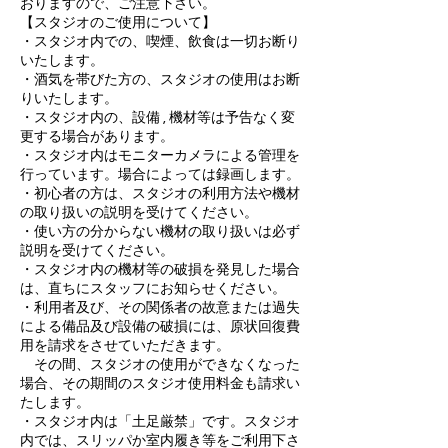
おりますので、ご注意下さい。
【スタジオのご使用について】
・スタジオ内での、喫煙、飲食は一切お断り
いたします。
・酒気を帯びた方の、スタジオの使用はお断
りいたします。
・スタジオ内の、設備 , 機材等は予告なく変
更する場合があります。
・スタジオ内はモニターカメラによる管理を
行っています。場合によっては録画します。
・初心者の方は、スタジオの利用方法や機材
の取り扱いの説明を受けてください。
・使い方の分からない機材の取り扱いは必ず
説明を受けてください。
・スタジオ内の機材等の破損を発見した場合
は、直ちにスタッフにお知らせください。
・利用者及び、その関係者の故意または過失
による備品及び設備の破損には、原状回復費
用を請求をさせていただきます。
その間、スタジオの使用ができなくなった
場合、その期間のスタジオ使用料金も請求い
たします。
・スタジオ内は「土足厳禁」です。スタジオ
内では、スリッパか室内履き等をご利用下さ