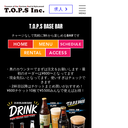
求人
T.O.P.S BASE BAR
チャージなしで気軽に1杯から楽しめるBARです
HOME
MENU
SCHEDULE
RENTAL
ACCESS
・奥のカウンターでまずは注文をお願いします・最
初のオーダーは¥600〜となってます
・現金先払いとなってます。使いすぎはチェックで
きます
・​2杯目以降はチケットまとめ買いがおすすめ！
¥600チケット10枚で¥5500みんなで使えばお得！