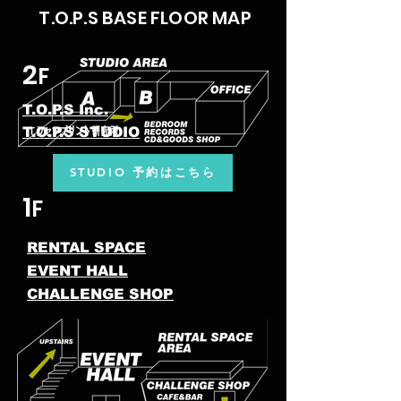
T.O.P.S BASE FLOOR MAP
2
F
T.O.P.S Inc.
T.O.P.S STUDIO
STUDIO 予約はこちら
1
F
RENTAL SPACE
EVENT HALL
CHALLENGE SHOP